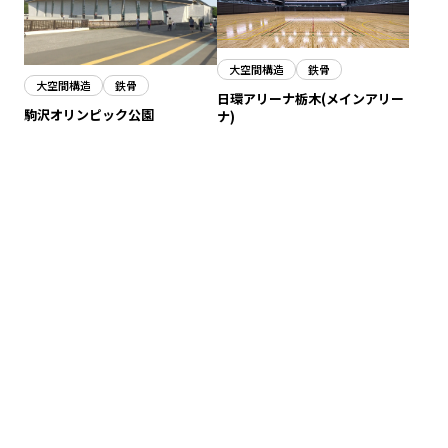
大空間構造
鉄骨
大空間構造
鉄骨
日環アリーナ栃木(メインアリー
駒沢オリンピック公園
ナ)
一覧へ戻る
カテゴリ
照明鉄塔・無線鉄塔
耐震・制振デバイス