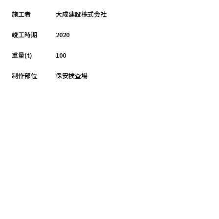
施工者
大成建設株式会社
竣工時期
2020
重量(t)
100
制作部位
保安検査場
一覧へ戻る
Prev
Next
<
>
カテゴリ