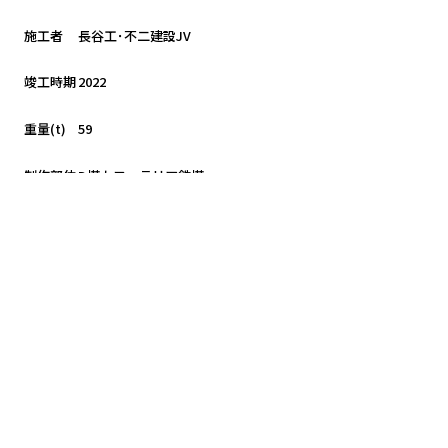
施工者
長谷工･不二建設JV
竣工時期
2022
重量(t)
59
制作部位
D塔カフェテリア鉄塔
一覧へ戻る
Next
>
カテゴリ