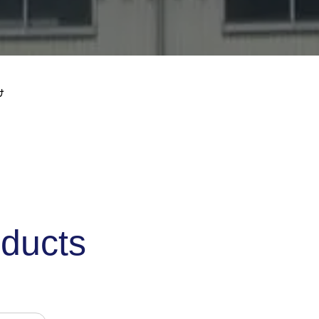
け
ducts